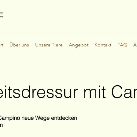
F
rt
Über uns
Unsere Tiere
Angebot
Kontakt
FAQ
A
eitsdressur mit C
Campino neue Wege entdecken
en