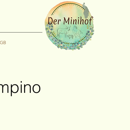
GB
ampino