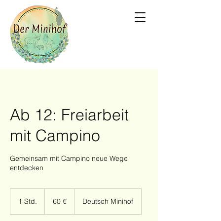
Ab 12: Freiarbeit
mit Campino
Gemeinsam mit Campino neue Wege
entdecken
60
Euro
1 Std.
1
60 €
Deutsch Minihof
S
t