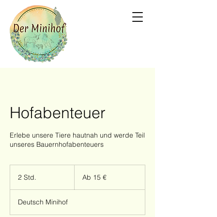
Hofabenteuer
Erlebe unsere Tiere hautnah und werde Teil
unseres Bauernhofabenteuers
Ab
15
2 Std.
2
Ab 15 €
Euro
S
t
Deutsch Minihof
d
.